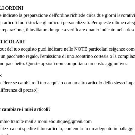
I ORDINI
indicato la preparazione dell'ordine richiede circa due giorni lavorativ
i articoli fuori stock e gli articoli personalizzati. Per queste ultime cate
preparazione, ti invitiamo dunque a verificare quanto indicato nella descr
RTICOLARI
out del tuo acquisto puoi indicare nelle NOTE particolari esigenze come
n pacchetto regalo, l'emissione di uno scontrino cortesia o la compilazi
uo pacchetto. Queste opzioni non comportano un costo aggiuntivo.
E
cidere se cambiare il tuo acquisto con un altro articolo dello stesso imp
differenza di prezzo).
 cambiare i miei articoli?
cambio tramite mail a
monileboutique@gmail.com
irizzo a cui spedire il tuo articolo, contenuto in un adeguato imballaggio.