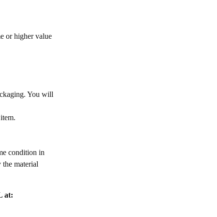
e or higher value
ackaging. You will
 item.
me condition in
 the material
 at: