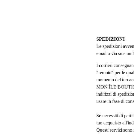
SPEDIZIONI
Le spedizioni avven
email o via sms un l
I corrieri consegnano
"remote" per le qual
momento del tuo ac
MON ÎLE BOUTIQUE n
indirizzi di spedizio
usare in fase di con
Se necessiti di part
tuo acquaisto all'in
Questi servizi sono 