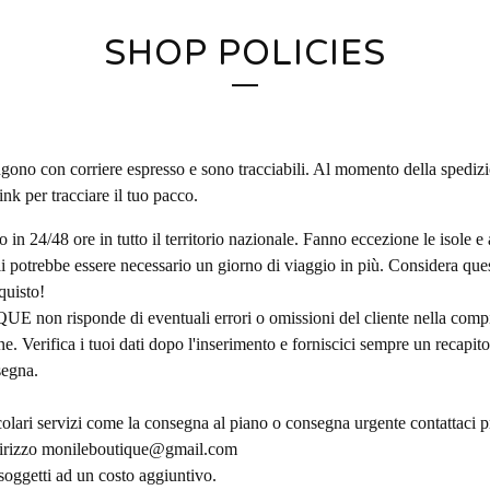
SHOP POLICIES
gono con corriere espresso e sono tracciabili. Al momento della spedizi
ink per tracciare il tuo pacco.
 in 24/48 ore in tutto il territorio nazionale. Fanno eccezione le isole e 
i potrebbe essere necessario un giorno di viaggio in più. Considera ques
quisto!
on risponde di eventuali errori o omissioni del cliente nella compi
ne. Verifica i tuoi dati dopo l'inserimento e forniscici sempre un recapit
segna.
icolari servizi come la consegna al piano o consegna urgente contattaci pr
dirizzo
monileboutique@gmail.com
soggetti ad un costo aggiuntivo.