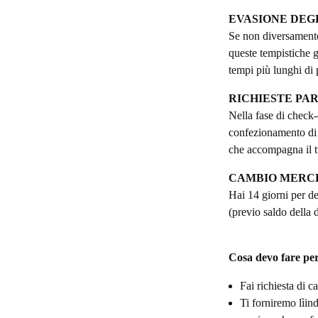
EVASIONE DEGL
Se non diversamente 
queste tempistiche gl
tempi più lunghi di 
RICHIESTE PA
Nella fase di check-
confezionamento di u
che accompagna il t
CAMBIO MERC
Hai 14 giorni per de
(previo saldo della 
Cosa devo fare per
Fai richiesta di 
Ti forniremo lìind