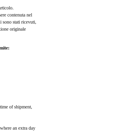
rticolo.
ere contenuta nel
 sono stati ricevuti,
zione originale
mite:
 time of shipment,
s where an extra day