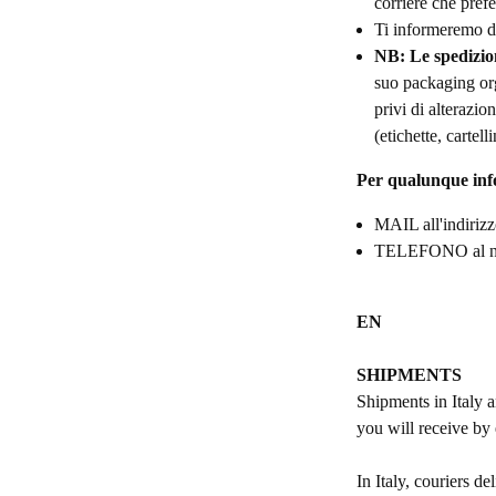
corriere che prefe
Ti informeremo del
NB: Le spedizion
suo packaging orgi
privi di alterazi
(etichette, cartelli
Per qualunque info
MAIL all'indiriz
TELEFONO al n
EN
SHIPMENTS
Shipments in Italy a
you will receive by 
In Italy, couriers d