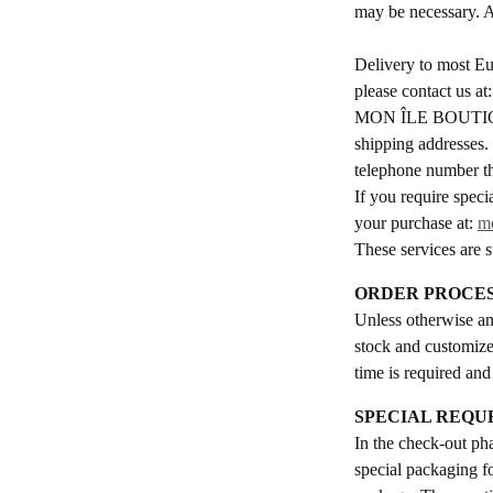
may be necessary. A
Delivery to most Eu
please contact us at
MON ÎLE BOUTIQUE i
shipping addresses.
telephone number th
If you require speci
your purchase at:
m
These services are s
ORDER PROCES
Unless otherwise an
stock and customized
time is required and
SPECIAL REQU
In the check-out ph
special packaging fo