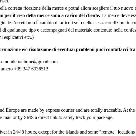
risci.
la corretta ricezione della merce e potrai allora scegliere il tuo nuovo a
i per il reso della merce sono a carico del cliente.
La merce deve ess
nale. Accettiamo il cambio di articoli solo nelle stesse condizioni in cui
oni di qualunque tipo e accompagnati dal materiale contenuto nella confe
ni esplicativi etc..)
rmazione e/o risoluzione di eventuai problemi puoi contattarci tra
zo
monileboutique@gmail.com
umero +39 347 6936513
nd Europe are made by express courier and are totally traceable. At the
e-mail or by SMS a direct link to safely track your package.
eliver in 24/48 hours, except for the islands and some "remote" location