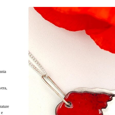
ania
vera,
rature
 e