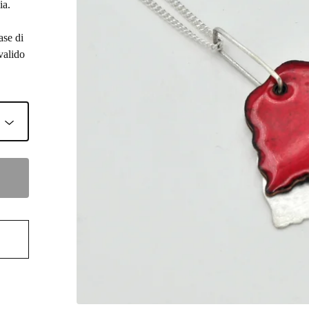
ia.
ase di
valido