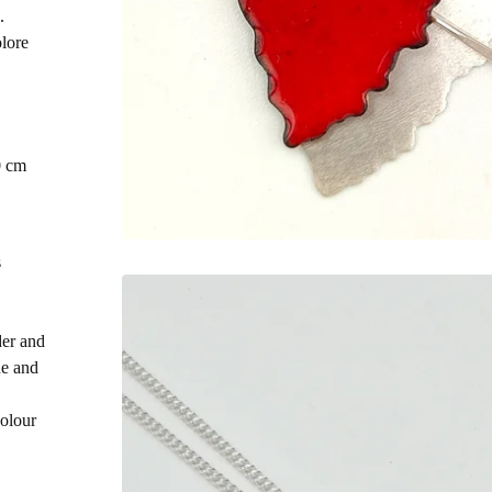
.
olore
0 cm
s
der and
ue and
colour